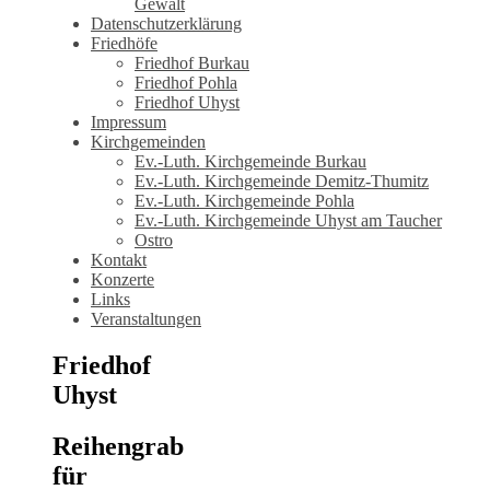
Gewalt
Datenschutzerklärung
Friedhöfe
Friedhof Burkau
Friedhof Pohla
Friedhof Uhyst
Impressum
Kirchgemeinden
Ev.-Luth. Kirchgemeinde Burkau
Ev.-Luth. Kirchgemeinde Demitz-Thumitz
Ev.-Luth. Kirchgemeinde Pohla
Ev.-Luth. Kirchgemeinde Uhyst am Taucher
Ostro
Kontakt
Konzerte
Links
Veranstaltungen
Friedhof
Uhyst
Reihengrab
für