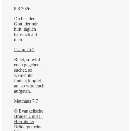
8.8.2026
Du bist der
Gott, der mir
hilft; täglich
harre ich auf
dich.
Psalm 25,5
Bittet, so wird
euch gegeben;
suchet, so
werdet ihr
finden; klopfet
an, so wird euch
aufgetan.
Matthäus 7,7
© Evangelische
Brüder-Unität –
Herrnhuter
Brüdergemeine