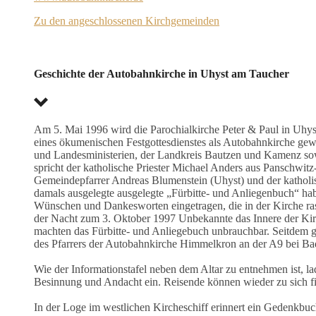
Zu den angeschlossenen Kirchgemeinden
Geschichte der Autobahnkirche in Uhyst am Taucher
Am 5. Mai 1996 wird die Parochialkirche Peter & Paul in Uhyst
eines ökumenischen Festgottesdienstes als Autobahnkirche gew
und Landesministerien, der Landkreis Bautzen und Kamenz so
spricht der katholische Priester Michael Anders aus Panschwitz
Gemeindepfarrer Andreas Blumenstein (Uhyst) und der katholisc
damals ausgelegte ausgelegte „Fürbitte- und Anliegenbuch“ hab
Wünschen und Dankesworten eingetragen, die in der Kirche ras
der Nacht zum 3. Oktober 1997 Unbekannte das Innere der Kirc
machten das Fürbitte- und Anliegebuch unbrauchbar. Seitdem g
des Pfarrers der Autobahnkirche Himmelkron an der A9 bei Bad
Wie der Informationstafel neben dem Altar zu entnehmen ist, 
Besinnung und Andacht ein. Reisende können wieder zu sich f
In der Loge im westlichen Kircheschiff erinnert ein Gedenkbu