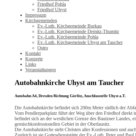
Friedhof Pohla
Friedhof Uhyst
Impressum
Kirchgemeinden
Ev.-Luth. Kirchgemeinde Burkau
Ev.-Luth. Kirchgemeinde Demitz-Thumitz
Ev.-Luth. Kirchgemeinde Pohla
Ev.-Luth. Kirchgemeinde Uhyst am Taucher
Ostro
Kontakt
Konzerte
Links
Veranstaltungen
Autobahnkirche Uhyst am Taucher
Autobahn A4, Dresden Richtung Görlitz, Anschlusstelle Uhyst a.T.
Die Autobahnkirche befindet sich 200m Meter südlich der Abfa
Vom Pendlerparkplatz führt der Weg über den Friedhof direkt i
befindet sich an der westlichen Grenze des Bautzner Landes, e
gemischkonfessionellen Gebiet in der Oberlausitz.
Die Autobahnkirche steht Christen aller Konfessionen und auc
Zugleich ist sie Gottesdienststätte der Ev.-Luth. Peter und Pa