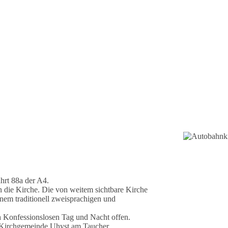
hrt 88a der A4.
n die Kirche. Die von weitem sichtbare Kirche
inem traditionell zweisprachigen und
h Konfessionslosen Tag und Nacht offen.
ul Kirchgemeinde Uhyst am Taucher.