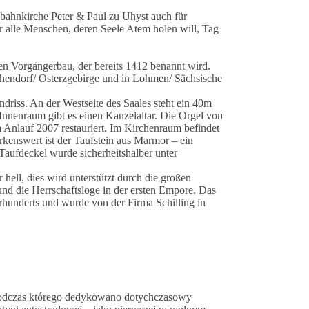
bahnkirche Peter & Paul zu Uhyst auch für
ür alle Menschen, deren Seele Atem holen will, Tag
en Vorgängerbau, der bereits 1412 benannt wird.
schendorf/ Osterzgebirge und in Lohmen/ Sächsische
ndriss. An der Westseite des Saales steht ein 40m
nnenraum gibt es einen Kanzelaltar. Die Orgel von
nlauf 2007 restauriert. Im Kirchenraum befindet
kenswert ist der Taufstein aus Marmor – ein
aufdeckel wurde sicherheitshalber unter
ell, dies wird unterstützt durch die großen
und die Herrschaftsloge in der ersten Empore. Das
hrhunderts und wurde von der Firma Schilling in
podczas którego dedykowano dotychczasowy