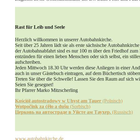
Rast für Leib und Seele
Herzlich willkommen in unserer Autobahnkirche.
Seit über 25 Jahren lädt sie als erste sächsische Autobahnkirc
der Autobahnabfahrt sind es nur 100 m über den Friedhof zum 
entzünden für einen lieben Menschen oder sich selbst, ein still
aufschreiben.
Jeden Mittwoch 18.30 Uhr werden diese Anliegen in einer Andac
auch in unser Gästebuch eintragen, auf dem Büchertisch stöber
Treten Sie über die Schwelle! Lassen Sie den Raum auf sich w
Seien Sie gesegnet!
Ihr Pfarrer Marko Mitzscherling
Kościół autostradowy w Uhyst am Tauer
(Polnisch)
Wotpočink za ćěło a dušu
(Sorbisch)
Церковь на автостраде в Уйсте ам Таухер.
(Russisch)
www.autobahnkirche.de