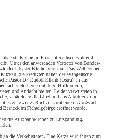
 als erste Kirche im Freistaat Sachsen während
eiht. Unter den anwesenden Vertreter von Bundes-
wie der Uhyster Kirchenvorstand. Das Weihegebet
-Kuckau, die Predigten halten der evangelische
he Pastor Dr. Rudolf Kilank (Ostra). In das
en sich viele Leute mit ihren Hoffnungen,
teten und Andacht hielten. Leider verwüsteten in
he, schändeten die Bibel und das Altarkreuz und
ibt es ein zweites Buch, das mit einem Grußwort
 Berneck im Fichtelgebirge eröffnet wurde.
laden die Autobahnkirchen zu Entspannung,
inden.
ch an die Verkehrstoten. Eine Kerze wird ihnen zum