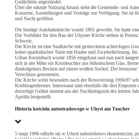
Gedächtnis angezündet.
Über die sakrale Nutzung hinaus steht die Gemeinde- und Auto
Konzerte, Ausstellungen und Vorträge zur Verfügung. Sie ist f
und Nacht geöffnet.
Die heutige Autobahnkirche wurde 1801 geweiht. Sie hatte ein
Die Vorbilder für den Bau der Uhyster Kirche stehen in Pretz
Schweiz.
Die Kirche ist eine Saalkirche mit gestrecktem achteckigen Gru
hoher quadratischer Turm mit Haube und Zwiebelkrönung. Im I
Urban Kreutzbach wurde 1856 eingebaut und nun nach langem A
sich in der Mitte ein Kronleuchter aus böhmischem Glas. Bemer
dunkelgrünes Becken auf einem weißen Sockel. Der bronzene T
Verschluss genommen.
Die Kirche wirkt besonders nach der Renovierung 1996/97 sehr h
Korbbogenfenster. Interessant sind ebenfalls die drei Emporen 
derzeitige Geläut stammt aus der Nachkriegszeit des letzten Ja
Apolda hergestellt.
Historia kościoła autostradowego w Uhyst am Taucher
5 maja 1996 odbyło się w Uhyst nabożeństwo ekumeniczne, 